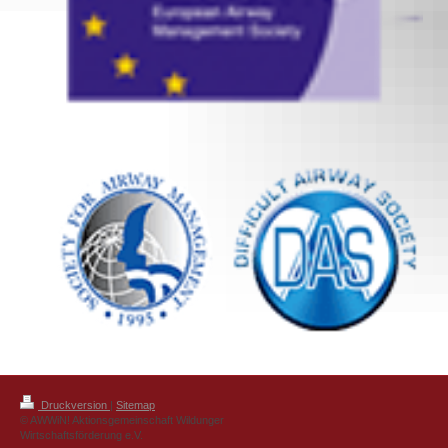
Druckversion
|
Sitemap
© AWWiN! Aktionsgemeinschaft Wildunger
Wirtschaftsförderung e.V.